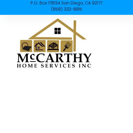
P.O. Box 178134 San Diego, CA 92177
(858) 333-1885